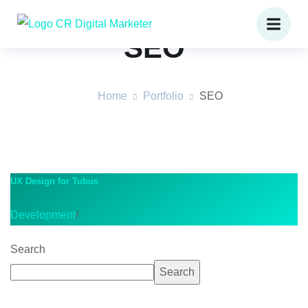
SEO
Home
Portfolio
SEO
UX Design for Tubus
Development
/
Search
Search