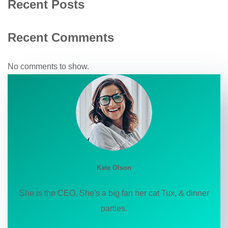
Recent Posts
Recent Comments
No comments to show.
Kate Olson
She is the CEO. She's a big fan her cat Tux, & dinner
parties.